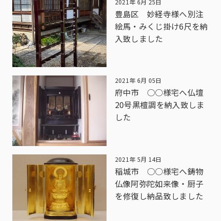
2021年 6月 25日
豊島区 妙経寺様へ別注
絵馬・みくじ掛け6尺を納
入致しました
2021年 6月 05日
府中市 ○○様宅へ仏壇
20号黒檀調を納入致しま
した
2021年 5月 14日
稲城市 ○○様宅へ鋳物
仏像阿弥陀如来像・厨子
を修復し納品致しました