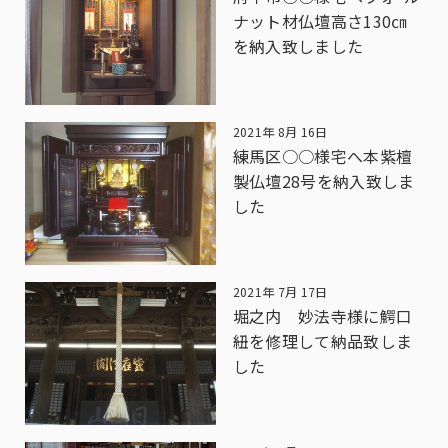
ナット材仏壇高さ130㎝
を納入致しました
2021年 8月 16日
練馬区○○様宅へ本紫檀
製仏壇28号を納入致しま
した
2021年 7月 17日
堀之内 妙法寺様に鰐口
紐を修理して納品致しま
した