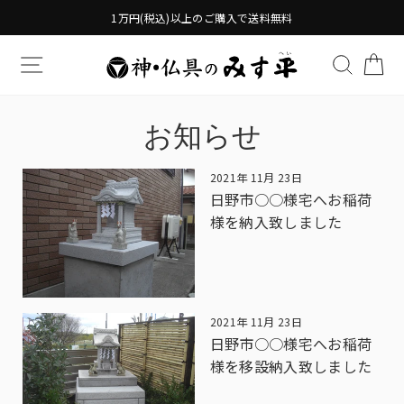
Translation
1万円(税込)以上のご購入で送料無料
missing:
ja.general.accessibility.skip_to_content
TRANSLATION MISSING: JA.GENERAL.DRAWERS.
検索す
TR
お知らせ
2021年 11月 23日
日野市○○様宅へお稲荷
様を納入致しました
2021年 11月 23日
日野市○○様宅へお稲荷
様を移設納入致しました