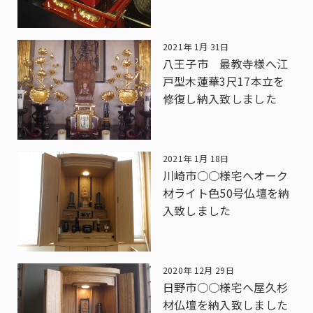
2021年 1月 31日
八王子市 最教寺様へ江
戸型木蓮華3尺17本立を
修復し納入致しました
2021年 1月 18日
川崎市○○様宅へオーク
材ライト色50号仏壇を納
入致しました
2020年 12月 29日
日野市○○様宅へ屋久杉
材仏壇を納入致しました