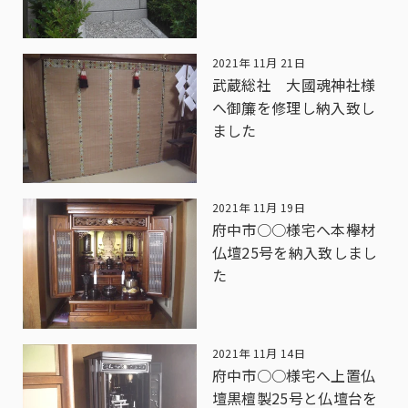
2021年 11月 21日
武蔵総社 大國魂神社様
へ御簾を修理し納入致し
ました
2021年 11月 19日
府中市○○様宅へ本欅材
仏壇25号を納入致しまし
た
2021年 11月 14日
府中市○○様宅へ上置仏
壇黒檀製25号と仏壇台を