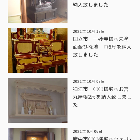
納入致しました
2021年 10月 18日
国立市 一妙寺様へ朱塗
面金ひな壇 巾6尺を納入
致しました
2021年 10月 08日
狛江市 ○○様宅へお宮
丸屋根2尺を納入致しまし
た
2021年 9月 06日
府中市○○様宅へウォｰル