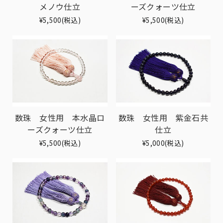
メノウ仕立
ーズクォーツ仕立
¥5,500(税込)
¥5,500(税込)
数珠 女性用 本水晶ロ
数珠 女性用 紫金石共
ーズクォーツ仕立
仕立
¥5,500(税込)
¥5,000(税込)