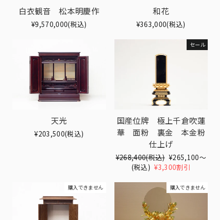
白衣観音 松本明慶作
和花
¥9,570,000(税込)
¥363,000(税込)
セール
天光
国産位牌 極上千倉吹蓮
華 面粉 裏金 本金粉
¥203,500(税込)
仕上げ
Translation
¥268,400(税込)
Translation
¥265,100〜
missing:
(税込)
¥3,300割引
missing:
ja.products.general.regular_pri
ja.products.gen
購入できません
購入できません