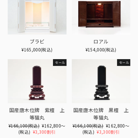
ブラビ
ロアル
¥165,000(税込)
¥154,000(税込)
セール
セール
国産唐木位牌 紫檀 上
国産唐木位牌 黒檀 上
等猫丸
等猫丸
Translation
¥166,100(税込)
Translation
¥162,800〜
Translation
¥166,100(税込)
Translation
¥162,800〜
missing:
(税込)
¥3,300割引
missing:
missing:
(税込)
¥3,300割引
missing:
ja.products.general.regular_price
ja.products.general.sale_price
ja.products.general.regular_pri
ja.products.gen