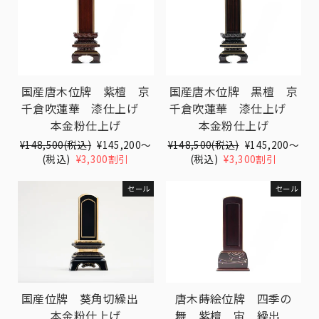
国産唐木位牌 紫檀 京
国産唐木位牌 黒檀 京
千倉吹蓮華 漆仕上げ
千倉吹蓮華 漆仕上げ
本金粉仕上げ
本金粉仕上げ
Translation
¥148,500(税込)
Translation
¥145,200〜
Translation
¥148,500(税込)
Translation
¥145,200〜
missing:
(税込)
¥3,300割引
missing:
missing:
(税込)
¥3,300割引
missing:
ja.products.general.regular_price
ja.products.general.sale_price
ja.products.general.regular_pri
ja.products.gen
セール
セール
国産位牌 葵角切繰出
唐木蒔絵位牌 四季の
本金粉仕上げ
舞 紫檀 宙 繰出