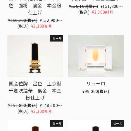
色 面粉 裏金 本金粉
Translation
¥155,100(税込)
Translation
¥151,800〜
仕上げ
missing:
(税込)
¥3,300割引
missing:
ja.products.general.regular_pri
ja.products.gen
Translation
¥156,200(税込)
Translation
¥152,900〜
missing:
(税込)
¥3,300割引
missing:
ja.products.general.regular_price
ja.products.general.sale_price
セール
国産位牌 呂色 上京型
リューロ
千倉吹蓮華 裏金 本金
¥99,000(税込)
粉仕上げ
Translation
¥151,800(税込)
Translation
¥148,500〜
missing:
(税込)
¥3,300割引
missing:
ja.products.general.regular_price
ja.products.general.sale_price
セール
セール