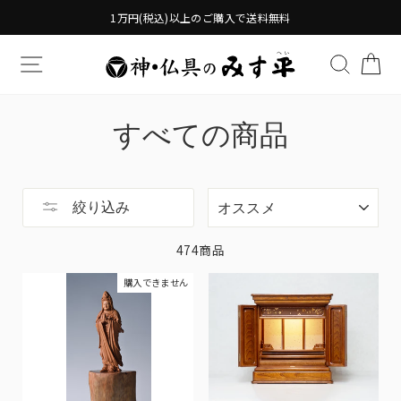
Translation
1万円(税込)以上のご購入で送料無料
missing:
ja.general.accessibility.skip_to_content
TRANSLATION MISSING: JA.GENERAL.DRAWERS.
検索す
TR
すべての商品
ソ
絞り込み
ー
ト
474商品
購入できません