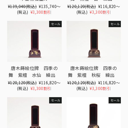
Translation
¥139,040(税込)
Translation
¥135,740〜
Translation
¥120,120(税込)
Translation
¥116,820〜
missing:
(税込)
¥3,300割引
missing:
missing:
(税込)
¥3,300割引
missing:
ja.products.general.regular_price
ja.products.general.sale_price
ja.products.general.regular_pri
ja.products.gen
セール
セール
唐木蒔絵位牌 四季の
唐木蒔絵位牌 四季の
舞 紫檀 水仙 繰出
舞 紫檀 秋桜 繰出
Translation
¥120,120(税込)
Translation
¥116,820〜
Translation
¥120,120(税込)
Translation
¥116,820〜
missing:
(税込)
¥3,300割引
missing:
missing:
(税込)
¥3,300割引
missing:
ja.products.general.regular_price
ja.products.general.sale_price
ja.products.general.regular_pri
ja.products.gen
セール
セール