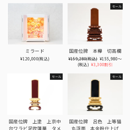
セール
ミラード
国産位牌 本欅 切高欄
¥120,000(税込)
Translation
¥159,280(税込)
Translation
¥155,980〜
missing:
(税込)
¥3,300割引
missing:
ja.products.general.regular_pri
ja.products.gen
セール
セール
国産位牌 上塗 上京中
国産位牌 呂色 上等猫
台ワラビ足吹蓮華 タメ
丸浮面 本金粉仕上げ