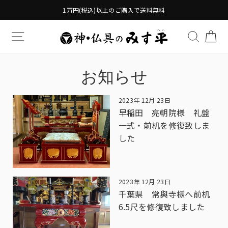
Translation
1万円(税込)以上のご購入で送料無料
missing:
ja.general.accessibility.skip_to_content
TRANSLATION MISSING: JA.GENERAL.DRAWERS.
検索す
TR
お知らせ
2023年 12月 23日
早稲田 亮朝院様 礼盤
一式・前机を修復致しま
した
2023年 12月 23日
千葉県 常與寺様へ前机
6.5尺を修復致しました