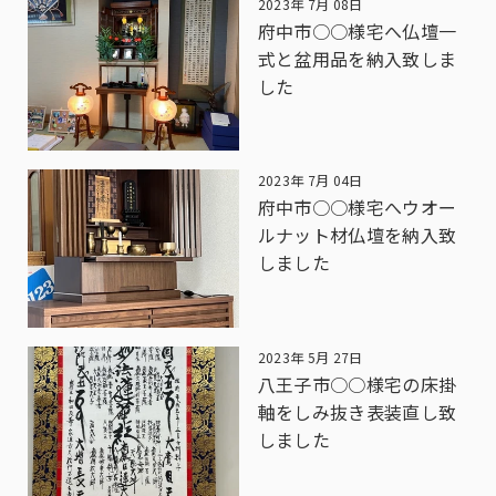
2023年 7月 08日
府中市○○様宅へ仏壇一
式と盆用品を納入致しま
した
2023年 7月 04日
府中市○○様宅へウオー
ルナット材仏壇を納入致
しました
2023年 5月 27日
八王子市○○様宅の床掛
軸をしみ抜き表装直し致
しました