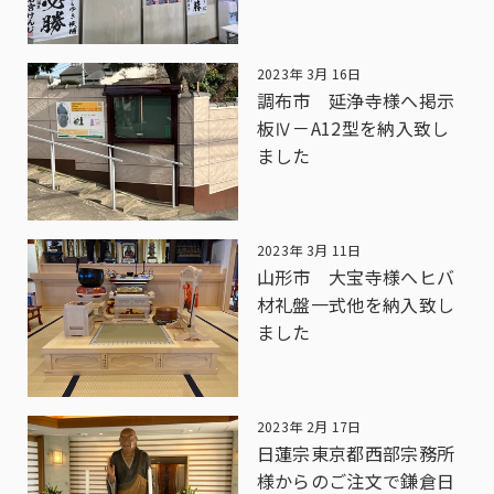
2023年 3月 16日
調布市 延浄寺様へ掲示
板Ⅳ－A12型を納入致し
ました
2023年 3月 11日
山形市 大宝寺様へヒバ
材礼盤一式他を納入致し
ました
2023年 2月 17日
日蓮宗東京都西部宗務所
様からのご注文で鎌倉日