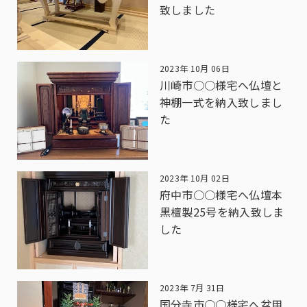
致しました
2023年 10月 06日
川崎市○○様宅へ仏壇と
神棚一式を納入致しまし
た
2023年 10月 02日
府中市○○様宅へ仏壇本
黒檀製25号を納入致しま
した
2023年 7月 31日
国分寺市○○様宅へ盆用