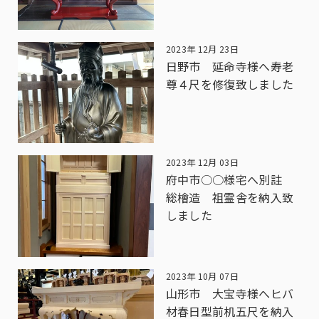
2023年 12月 23日
日野市 延命寺様へ寿老
尊４尺を修復致しました
2023年 12月 03日
府中市○○様宅へ別註
総檜造 祖霊舎を納入致
しました
2023年 10月 07日
山形市 大宝寺様へヒバ
材春日型前机五尺を納入