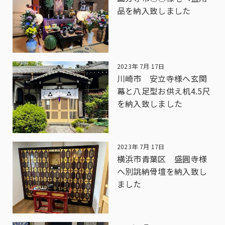
品を納入致しました
2023年 7月 17日
川崎市 安立寺様へ玄関
幕と八足型お供え机4.5尺
を納入致しました
2023年 7月 17日
横浜市青葉区 盛圓寺様
へ別誂納骨壇を納入致し
ました