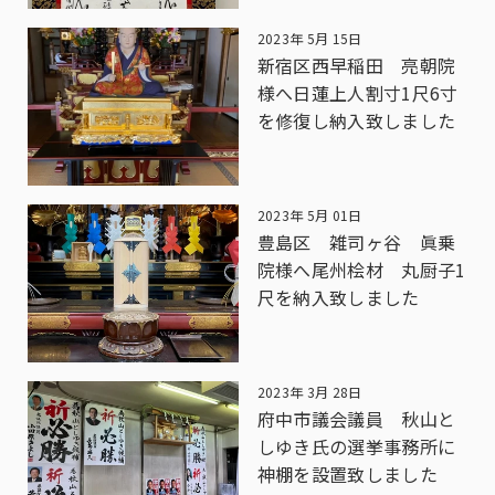
2023年 5月 15日
新宿区西早稲田 亮朝院
様へ日蓮上人割寸1尺6寸
を修復し納入致しました
2023年 5月 01日
豊島区 雑司ヶ谷 眞乗
院様へ尾州桧材 丸厨子1
尺を納入致しました
2023年 3月 28日
府中市議会議員 秋山と
しゆき氏の選挙事務所に
神棚を設置致しました