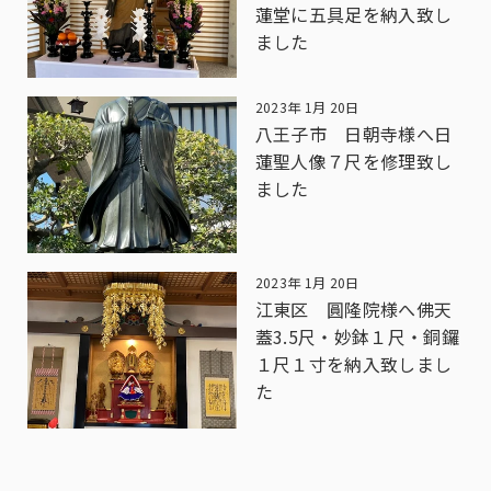
蓮堂に五具足を納入致し
ました
2023年 1月 20日
八王子市 日朝寺様へ日
蓮聖人像７尺を修理致し
ました
2023年 1月 20日
江東区 圓隆院様へ佛天
蓋3.5尺・妙鉢１尺・銅鑼
１尺１寸を納入致しまし
た