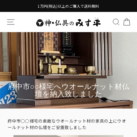
Translation
1万円(税込)以上のご購入で送料無料
missing:
ja.general.accessibility.skip_to_content
TRANSLATION MISSING: JA.GENERAL.DRAWERS.
検索す
TR
府中市○○様宅へウオールナット材仏
壇を納入致しました
府中市○○様宅の素敵なウオールナット材の家具の上にウオ
ールナット材の仏壇をご安置致しました