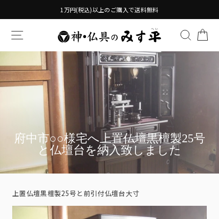
Translation
1万円(税込)以上のご購入で送料無料
missing:
ja.general.accessibility.skip_to_content
TRANSLATION MISSING: JA.GENERAL.DRAWERS.
検索す
TR
府中市○○様宅へ上置仏壇黒檀製25号
と仏壇台を納入致しました
上置仏壇黒檀製25号と前引付仏壇台大寸