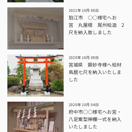
2021年 10月 08日
狛江市 ○○様宅へお
宮 丸屋根 尾州桧造 2
尺を納入致しました
2020年 10月 08日
宮城県 顕妙寺様へ桧材
鳥居七尺を納入いたしま
した
2020年 10月 04日
府中市○○様宅へお宮・
八足案型神棚一式を納入
いたしました