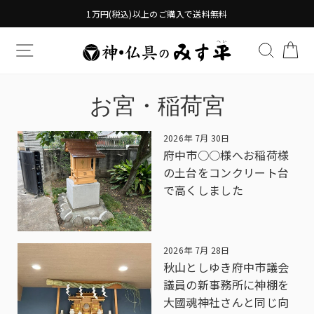
Translation
1万円(税込)以上のご購入で送料無料
missing:
ja.general.accessibility.skip_to_content
TRANSLATION MISSING: JA.GENERAL.DRAWERS.
検索す
TR
お宮・稲荷宮
2026年 7月 30日
府中市○○様へお稲荷様
の土台をコンクリート台
で高くしました
2026年 7月 28日
秋山としゆき府中市議会
議員の新事務所に神棚を
大國魂神社さんと同じ向