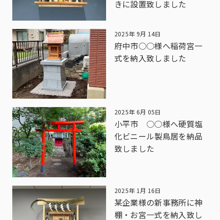
きに設置致しました
2025年 9月 14日
府中市○○様へ稲荷宮一
式を納入致しました
2025年 6月 05日
小平市 ○○様へ硬質塩
化ビニール製鳥居を納品
致しました
2025年 1月 16日
某企業様の新事務所に神
棚・お宮一式を納入致し