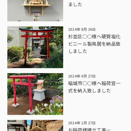
ました
2024年 8月 26日
杉並区○○様へ硬質塩化
ビニール製鳥居を納品致
しました
2024年 6月 27日
稲城市○○様へ稲荷宮一
式を納入致しました
2024年 1月 27日
お稲荷様建立工事－