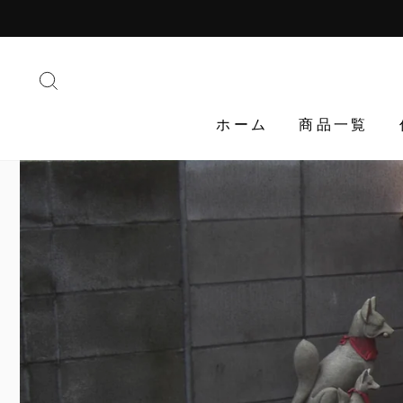
Translation
missing:
ja.general.accessibility.skip_to_content
検索する
ホーム
商品一覧