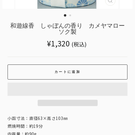
Translatio
missing:
ja.genera
和遊線香 しゃぼんの香り カメヤマロー
ソク製
Translation
¥1,320
(税込)
missing:
ja.products.general.regular_price
カートに追加
小函寸法：直径63×高さ103㎜
燃焼時間：約19分
内容量：約90g