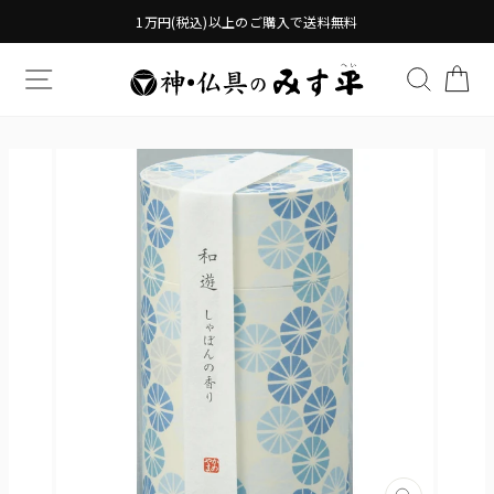
Translation
1万円(税込)以上のご購入で送料無料
missing:
ja.general.accessibility.skip_to_content
TRANSLATION MISSING: JA.GENERAL.DRAWERS.
検索す
TR