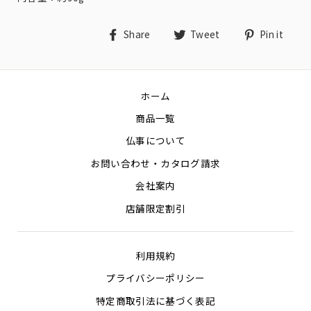
Share
Tweet
Pin
Share
Tweet
Pin it
on
on
on
Facebook
Twitter
Pin
ホーム
商品一覧
仏事について
お問い合わせ・カタログ請求
会社案内
店舗限定割引
利用規約
プライバシーポリシー
特定商取引法に基づく表記