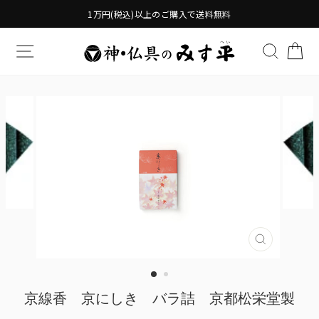
Translation
1万円(税込)以上のご購入で送料無料
missing:
ja.general.accessibility.skip_to_content
TRANSLATION MISSING: JA.GENERAL.DRAWERS.
検索す
TR
Translatio
missing:
ja.genera
京線香 京にしき バラ詰 京都松栄堂製