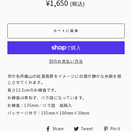
Translation
¥1,650
(税込)
missing:
ja.products.general.regular_price
カートに追加
別のお支払い方法
京の名所嵐山の紅葉風景をイメージに白檀の静かな余韻を感
じさせてくれます。
長さ13.5cmのお線香です。
お線香は束ねず、バラ詰になっています。
お線香：135mm／バラ詰 紙箱入
パッケージ外寸：155mm×100mm×30mm
Share
Tweet
Pin
Share
Tweet
Pin it