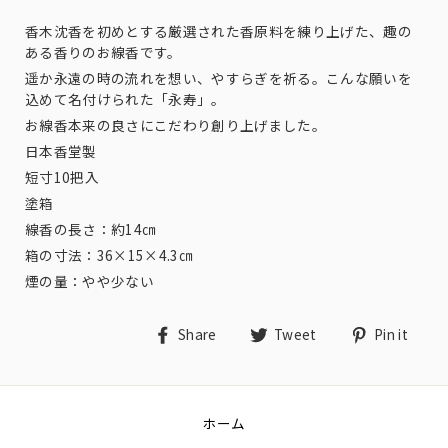
香木沈香を初めとする厳選された香原料を練り上げた、趣の
ある香りのお線香です。
遥か永遠の時の流れを想い、やすらぎを祈る。こんな願いを
込めて名付けられた「永寿」。
お線香本来の良さにこだわり創り上げました。
日本香堂製
短寸10把入
塗箱
線香の長さ：約14㎝
箱の寸法：36×15×4.3㎝
煙の量：やや少ない
Share
Tweet
Pin
Share
Tweet
Pin it
on
on
on
Facebook
Twitter
Pin
ホーム