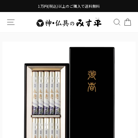
Translation
1万円(税込)以上のご購入で送料無料
missing:
ja.general.accessibility.skip_to_content
TRANSLATION MISSING: JA.GENERAL.DRAWERS.
検索す
TR