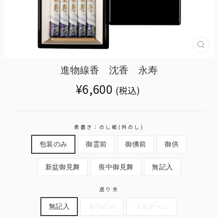
Tran
miss
ja.g
進物線香 沈香 永寿
Translation
¥6,600
(税込)
missing:
ja.products.general.regular_price
表書き：のし紙(外のし)
包装のみ
御霊前
御佛前
御供
新盆御見舞
喪中御見舞
無記入
送り主
無記入
名字のみ
フルネーム