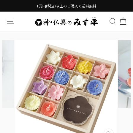
Translation
1万円(税込)以上のご購入で送料無料
missing:
ja.general.accessibility.skip_to_content
TRANSLATION MISSING: JA.GENERAL.DRAWERS.
検索す
TR