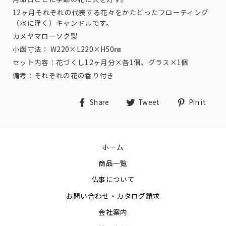
12ヶ月それぞれの代表する花々をかたどったフローティング
（水に浮く）キャンドルです。
カメヤマローソク製
小函寸法： W220×L220×H50㎜
セット内容：花づくし12ヶ月分×各1個、グラス×1個
備考：それぞれの花の香り付き
Share
Tweet
Pin
Share
Tweet
Pin it
on
on
on
Facebook
Twitter
Pin
ホーム
商品一覧
仏事について
お問い合わせ・カタログ請求
会社案内