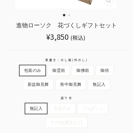
Translatio
missing:
ja.genera
進物ローソク 花づくしギフトセット
Translation
¥3,850
(税込)
missing:
ja.products.general.regular_price
表書き：のし紙(外のし)
包装のみ
御霊前
御佛前
御供
新盆御見舞
喪中御見舞
無記入
送り主
無記入
名字のみ
フルネーム
その他(連名など)