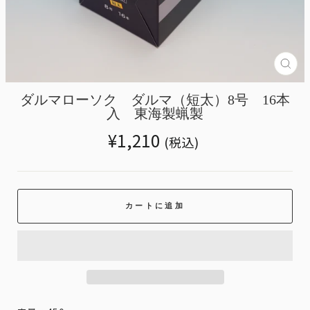
Tran
miss
ja.g
ダルマローソク ダルマ（短太）8号 16本
入 東海製蝋製
Translation
¥1,210
(税込)
missing:
ja.products.general.regular_price
カートに追加