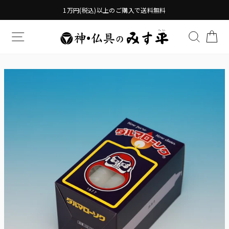
Translation
1万円(税込)以上のご購入で送料無料
missing:
ja.general.accessibility.skip_to_content
TRANSLATION MISSING: JA.GENERAL.DRAWERS.
検索す
TR