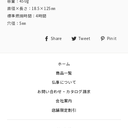
容量：450g
直径×長さ：18.5×125㎜
標準燃焼時間：4時間
穴径：5㎜
Share
Tweet
Pin
Share
Tweet
Pin it
on
on
on
Facebook
Twitter
Pin
ホーム
商品一覧
仏事について
お問い合わせ・カタログ請求
会社案内
店舗限定割引