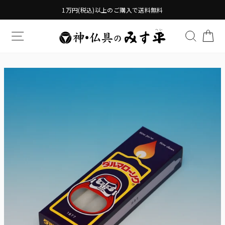
Translation
1万円(税込)以上のご購入で送料無料
missing:
ja.general.accessibility.skip_to_content
TRANSLATION MISSING: JA.GENERAL.DRAWERS.
検索す
TR