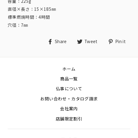
容量：225g
直径×長さ：15×185㎜
標準燃焼時間：4時間
穴径：7㎜
Share
Tweet
Pin
Share
Tweet
Pin it
on
on
on
Facebook
Twitter
Pin
ホーム
商品一覧
仏事について
お問い合わせ・カタログ請求
会社案内
店舗限定割引