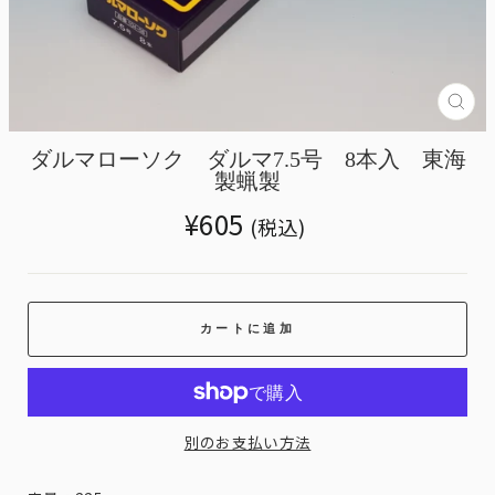
Tran
miss
ja.g
ダルマローソク ダルマ7.5号 8本入 東海
製蝋製
Translation
¥605
(税込)
missing:
ja.products.general.regular_price
カートに追加
別のお支払い方法