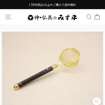
Translation
1万円(税込)以上のご購入で送料無料
missing:
ja.general.accessibility.skip_to_content
TRANSLATION MISSING: JA.GENERAL.DRAWERS.
検索す
TR
Tran