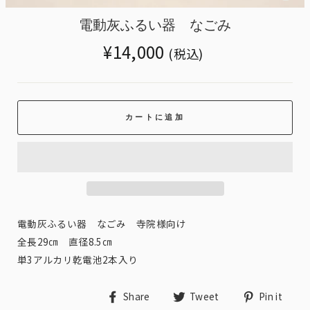
miss
ja.g
電動灰ふるい器 なごみ
Translation
¥14,000
(税込)
missing:
ja.products.general.regular_price
カートに追加
電動灰ふるい器 なごみ 寺院様向け
全長29㎝ 直径8.5㎝
単3アルカリ乾電池2本入り
Share
Tweet
Pin
Share
Tweet
Pin it
on
on
on