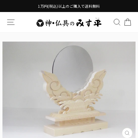
Translation
1万円(税込)以上のご購入で送料無料
missing:
ja.general.accessibility.skip_to_content
TRANSLATION MISSING: JA.GENERAL.DRAWERS.
検索す
TR
Tran