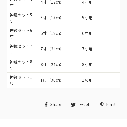
4寸（12㎝）
4寸用
寸
神鏡セット5
5寸（15㎝）
5寸用
寸
神鏡セット6
6寸（18㎝）
6寸用
寸
神鏡セット7
7寸（21㎝）
7寸用
寸
神鏡セット8
8寸（24㎝）
8寸用
寸
神鏡セット
1
1尺（30㎝）
1尺用
尺
Share
Tweet
Pin
Share
Tweet
Pin it
on
on
on
Facebook
Twitter
Pin