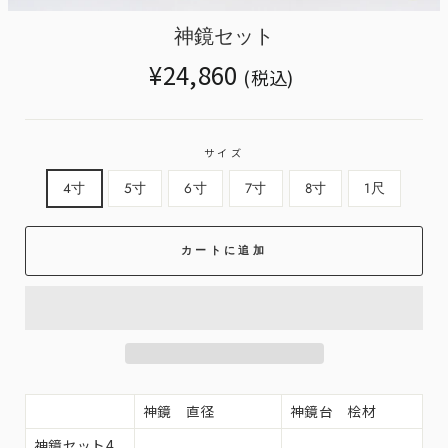
miss
ja.g
神鏡セット
Translation
Translation
¥24,860
(税込)
missing:
missing:
ja.products.general.regular_price
ja.products.general.sale_price
サイズ
4寸
5寸
6寸
7寸
8寸
1尺
カートに追加
神鏡 直径
神鏡台 桧材
神鏡セット
4