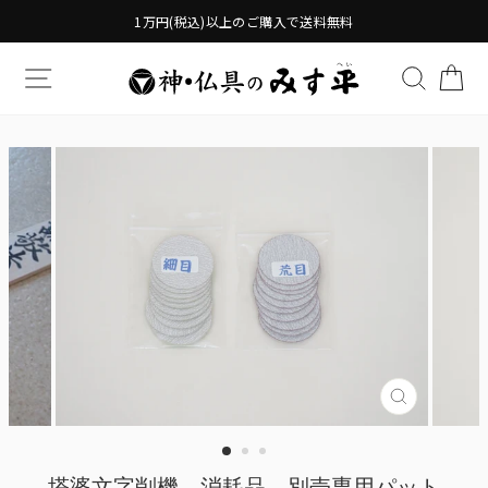
Translation
1万円(税込)以上のご購入で送料無料
missing:
ja.general.accessibility.skip_to_content
TRANSLATION MISSING: JA.GENERAL.DRAWERS.
検索す
TR
Translatio
missing:
ja.genera
塔婆文字削機 消耗品 別売専用パット