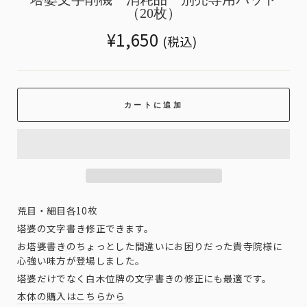
（20枚）
Translation
¥1,650
(税込)
missing:
ja.products.general.regular_price
カートに追加
荒目・細目各10枚
塔婆の文字書き修正できます。
お塔婆書きのちょっとした間違いにお困りだった貴寺院様に
心強い味方が登場しました。
塔婆だけでなく白木位牌の文字書きの修正にも最適です。
本体の購入はこちらから