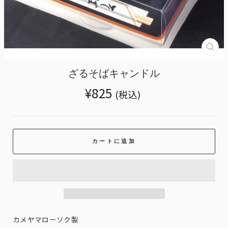
Tran
miss
ja.g
ざるそばキャンドル
Translation
¥825
(税込)
missing:
ja.products.general.regular_price
カートに追加
カメヤマローソク製