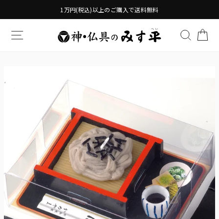
Translation
1万円(税込)以上のご購入で送料無料
missing:
ja.general.accessibility.skip_to_content
TRANSLATION MISSING: JA.GENERAL.DRAWERS.
検索す
TR