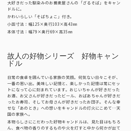
大好きだった馴染みのお蕎麦屋さんの「ざるそば」をキャン
ドルに。
かわいらしい「そばちょこ」付き。
小函寸法：幅125×奥行103×高43㎜
本体寸法：幅79×奥行69×高35㎜
故人の好物シリーズ 好物キャン
ドル
日常の食卓を囲んでいる家族の笑顔。何気ない日々こそが、
一番の思い出。美味しい記憶と、楽しかった記憶は常にセッ
トになって心に刻まれています。おじいちゃんが好きだった
お酒、お父さんが好きだったビール、おばあちゃんが好きだ
ったお寿司、そしてお母さんが好きだったお団子。そんな幸
せな「あのとき」への想いをキャンドルの灯火にこめて…天
国の家族へ。
本物らしさにこだわった好物キャンドルは、見た目はもちろ
ん、食べ物の香りのするものや火を灯すと中から何かが出て