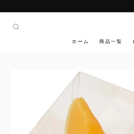
Translation
missing:
ja.general.accessibility.skip_to_content
検索する
ホーム
商品一覧