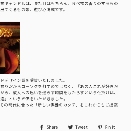
好物キャンドルは、見た目はもちろん、食べ物の香りのするもの
が出てくるもの等、遊び心満載です。
ッドデザイン賞を受賞いたしました。
お参りだからローソクを灯すのではなく、『あの人これが好きだ
ながら、故人への思いを巡らす時間をもたらすという仕掛けは、
秀逸」という評価をいただきました。
、その時代に合った「新しい供養のカタチ」をこれからもご提案
Share
Tweet
Pin
Share
Tweet
Pin it