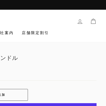
購入履歴・登
TRAN
会社案内
店舗限定割引
ャンドル
egular_price
追加