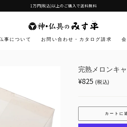
1万円(税込)以上のご購入で送料無料
仏事について
お問い合わせ・カタログ請求
完熟メロンキ
Translation
¥825
(税込)
missing:
ja.products.general.r
カートに