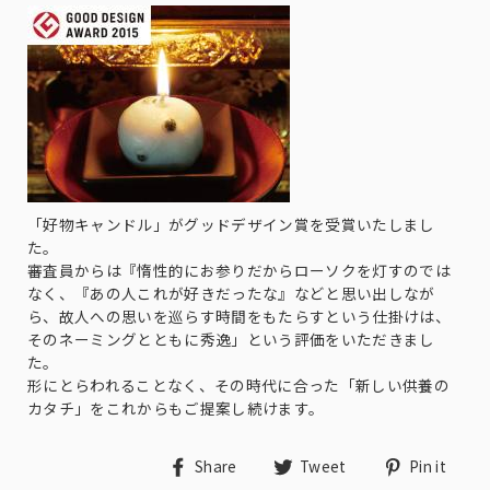
「好物キャンドル」がグッドデザイン賞を受賞いたしまし
た。
審査員からは『惰性的にお参りだからローソクを灯すのでは
なく、『あの人これが好きだったな』などと思い出しなが
ら、故人への思いを巡らす時間をもたらすという仕掛けは、
そのネーミングとともに秀逸」という評価をいただきまし
た。
形にとらわれることなく、その時代に合った「新しい供養の
カタチ」をこれからもご提案し続けます。
Share
Tweet
Pin
Share
Tweet
Pin it
on
on
on