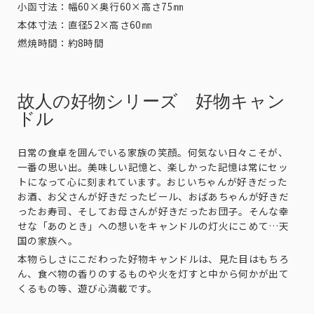
小函寸法：幅60×奥行60×高さ75㎜
本体寸法：直径52×高さ60㎜
燃焼時間：約8時間
故人の好物シリーズ 好物キャン
ドル
日常の食卓を囲んでいる家族の笑顔。何気ない日々こそが、
一番の思い出。美味しい記憶と、楽しかった記憶は常にセッ
トになって心に刻まれています。おじいちゃんが好きだった
お酒、お父さんが好きだったビール、おばあちゃんが好きだ
ったお寿司、そしてお母さんが好きだったお団子。そんな幸
せな「あのとき」への想いをキャンドルの灯火にこめて…天
国の家族へ。
本物らしさにこだわった好物キャンドルは、見た目はもちろ
ん、食べ物の香りのするものや火を灯すと中から何かが出て
くるもの等、遊び心満載です。