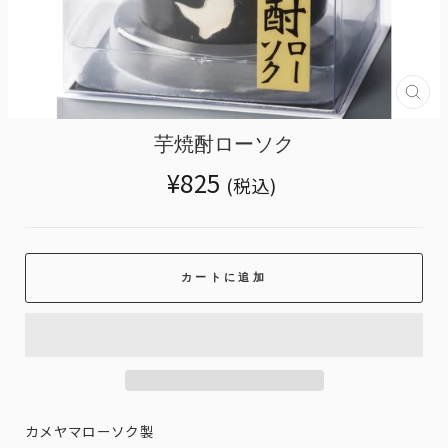
Tran
miss
ja.g
芋焼酎ローソク
Translation
¥825
(税込)
missing:
ja.products.general.regular_price
カートに追加
カメヤマローソク製