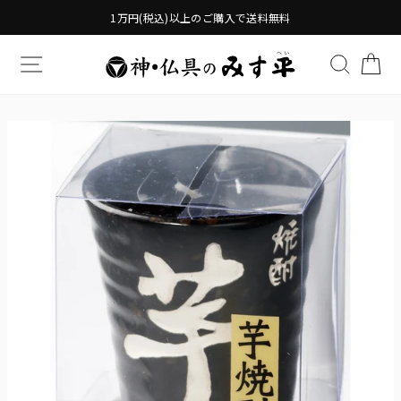
Translation
1万円(税込)以上のご購入で送料無料
missing:
ja.general.accessibility.skip_to_content
TRANSLATION MISSING: JA.GENERAL.DRAWERS.
検索す
TR