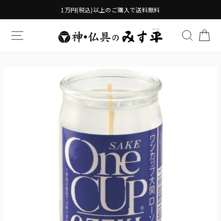
Translation
1万円(税込)以上のご購入で送料無料
missing:
ja.general.accessibility.skip_to_content
TRANSLATION MISSING: JA.GENERAL.DRAWERS.
検索す
TR