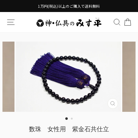
Translation
1万円(税込)以上のご購入で送料無料
missing:
ja.general.accessibility.skip_to_content
TRANSLATION MISSING: JA.GENERAL.DRAWERS.
検索す
TR
Translatio
missing:
ja.genera
数珠 女性用 紫金石共仕立