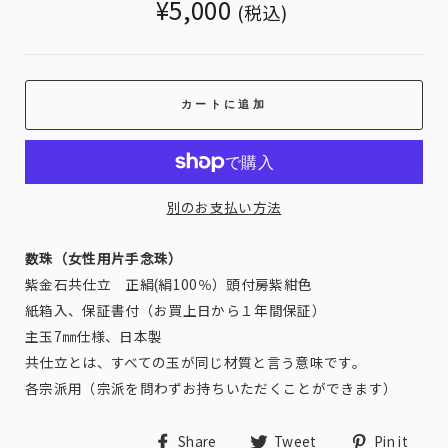
Translation
¥5,000
(税込)
missing:
ja.products.general.regular_price
カートに追加
別のお支払い方法
数珠（女性用片手念珠）
紫金石共仕立 正絹(絹100％）頭付房紫紺色
紙箱入、保証書付（お買上日から１年間保証）
主玉7㎜仕様、日本製
共仕立とは、すべての玉が同じ材質と言う意味です。
各宗派用（宗派を問わずお持ちいただくことができます）
Share
Tweet
Pin
Share
Tweet
Pin it