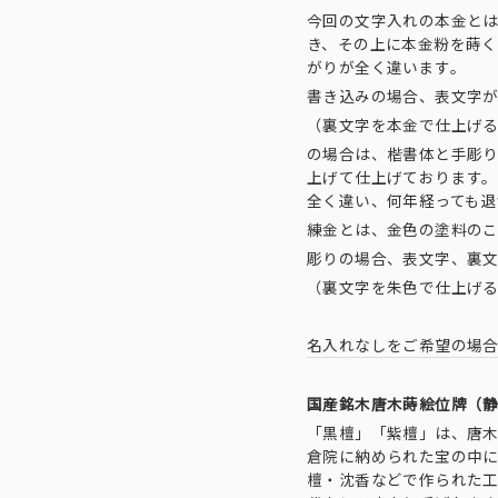
今回の文字入れの本金と
き、その上に本金粉を蒔
がりが全く違います。
書き込みの場合、表文字
（裏文字を本金で仕上げ
の場合は、楷書体と手彫
上げて仕上げております
全く違い、何年経っても退
練金とは、金色の塗料の
彫りの場合、表文字、裏
（裏文字を朱色で仕上げ
名入れなしをご希望の場
国産銘木唐木蒔絵位牌（静
「黒檀」「紫檀」は、唐
倉院に納められた宝の中
檀・沈香などで作られた