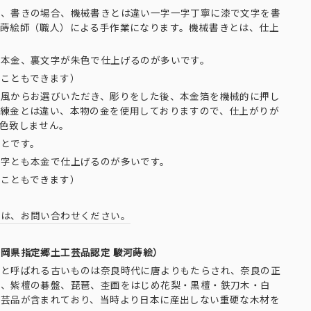
は、書きの場合、機械書きとは違い一字一字丁寧に漆で文字を書
く蒔絵師（職人）による手作業になります。機械書きとは、仕上
が本金、裏文字が朱色で仕上げるのが多いです。
ることもできます）
り風からお選びいただき、彫りをした後、本金箔を機械的に押し
。練金とは違い、本物の金を使用しておりますので、仕上がりが
色致しません。
ことです。
文字とも本金で仕上げるのが多いです。
ることもできます）
合は、お問い合わせください。
岡県指定郷土工芸品認定 駿河蒔絵）
木と呼ばれる古いものは奈良時代に唐よりもたらされ、奈良の正
に、紫檀の碁盤、琵琶、杢画をはじめ花梨・黒檀・鉄刀木・白
工芸品が含まれており、当時より日本に産出しない重硬な木材を