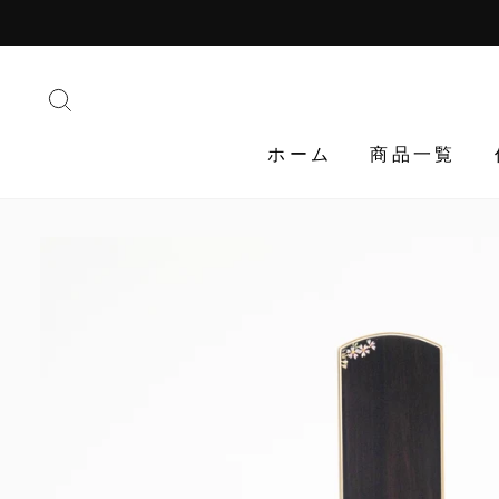
Translation
missing:
ja.general.accessibility.skip_to_content
検索する
ホーム
商品一覧