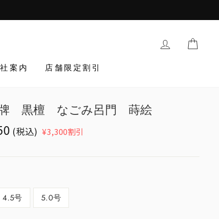
購入履歴・登
TRAN
会社案内
店舗限定割引
牌 黒檀 なごみ呂門 蒔絵
ion
50
(税込)
¥3,300割引
egular_price
cts.general.sale_price
4.5号
5.0号