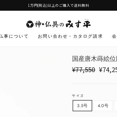
1万円(税込)以上のご購入で送料無料
仏事について
お問い合わせ・カタログ請求
国産唐木蒔絵位
Translation
Translat
¥77,550
¥74,2
missing:
missing:
ja.products.general.r
ja.produ
サイズ
3.5号
4.0号