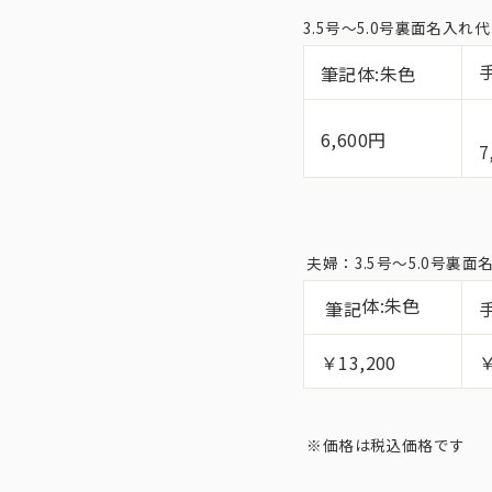
3.5号〜5.0号裏面名入
筆記体:朱色
6,600円
7
夫婦：3.5号〜5.0号裏
体:朱色
筆記
￥13,200
￥
※価格は税込価格です