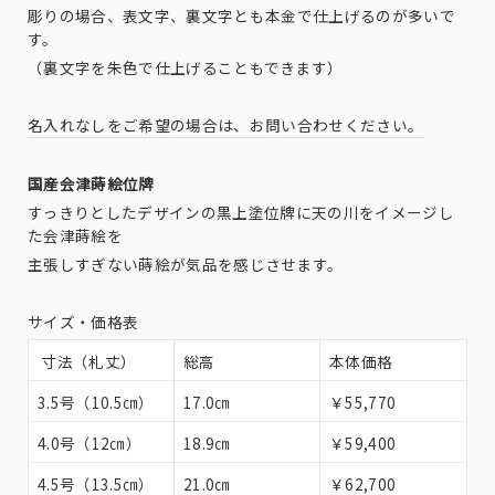
彫りの場合、表文字、裏文字とも本金で仕上げるのが多いで
す。
（裏文字を朱色で仕上げることもできます）
名入れなしをご希望の場合は、お問い合わせください。
国産会津蒔絵位牌
すっきりとしたデザインの黒上塗位牌に天の川をイメージし
た会津蒔絵を
主張しすぎない蒔絵が気品を感じさせます。
サイズ・価格表
寸法（札丈）
総高
本体価格
3.5号（10.5㎝）
17.0㎝
￥55,770
4.0号（12㎝）
18.9㎝
￥59,400
4.5号（13.5㎝）
21.0㎝
￥62,700