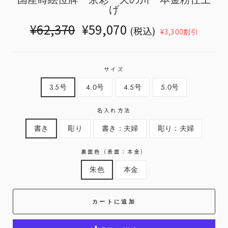
げ
Translation
Translation
¥62,370
¥59,070
(税込)
¥3,300割引
missing:
missing:
ja.products.general.regular_price
ja.products.general.sale_price
サイズ
3.5号
4.0号
4.5号
5.0号
名入れ方法
書き
彫り
書き：夫婦
彫り：夫婦
裏面色（表面：本金）
朱色
本金
カートに追加