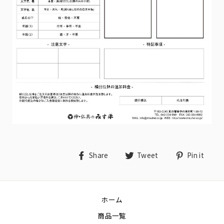
Share
Tweet
Pin
Share
Tweet
Pin it
on
on
on
Facebook
Twitter
Pin
ホーム
商品一覧