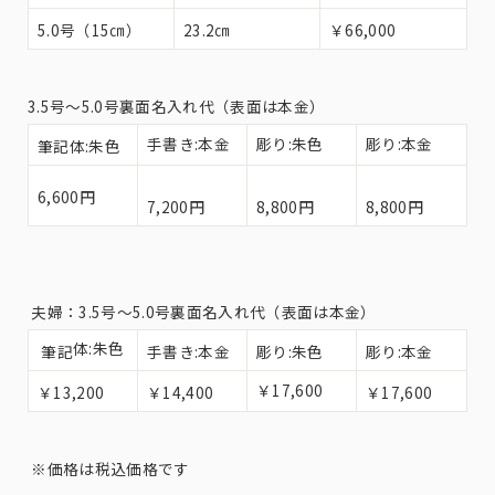
5.0号（15㎝）
23.2㎝
￥66,000
3.5号〜5.0号裏面名入れ代（表面は本金）
手書き:本金
彫り:朱色
彫り:本金
筆記体:朱色
6,600円
7,200円
8,800円
8,800円
夫婦：3.5号〜5.0号裏面名入れ代（表面は本金）
体:朱色
筆記
手書き:本金
彫り:朱色
彫り:本金
￥17,600
￥13,200
￥14,400
￥17,600
※価格は税込価格です