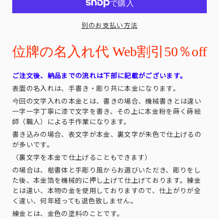
別のお支払い方法
位牌の名入れ代 Web割引50％off
ご注文後、納品までの流れは下部に記載がございます。
表面の名入れは、手書き・彫り共に本金になります。
今回の文字入れの本金とは、書きの場合、機械書きとは違い
一字一字丁寧に漆で文字を書き、その上に本金粉を蒔く蒔絵
師（職人）による手作業になります。
書き込みの場合、表文字が本金、裏文字が朱色で仕上げるの
が多いです。
（裏文字を本金で仕上げることもできます）
の場合は、楷書体と手彫り風からお選びいただき、彫りをし
た後、本金箔を機械的に押し上げて仕上げております。練金
とは違い、本物の金を使用しておりますので、仕上がりが全
く違い、何年経っても退色致しません。
練金とは、金色の塗料のことです。