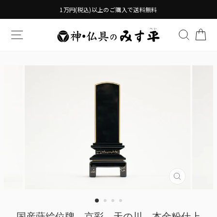
Translation
1万円(税込)以上のご購入で送料無料
missing:
ja.general.accessibility.skip_to_content
TRANSLATION MISSING: JA.GENERAL.DRAWERS.
検索す
TR
Translatio
missing:
ja.genera
国産蒔絵位牌 京彩 天の川 本金粉仕上