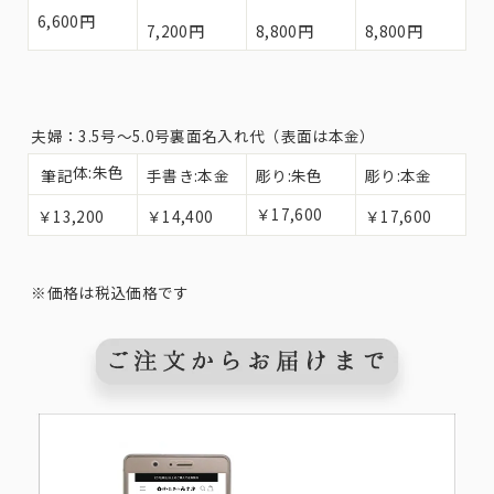
6,600円
7,200円
8,800円
8,800円
夫婦：3.5号〜5.0号裏面名入れ代（表面は本金）
体:朱色
筆記
手書き:本金
彫り:朱色
彫り:本金
￥17,600
￥13,200
￥14,400
￥17,600
※価格は税込価格です