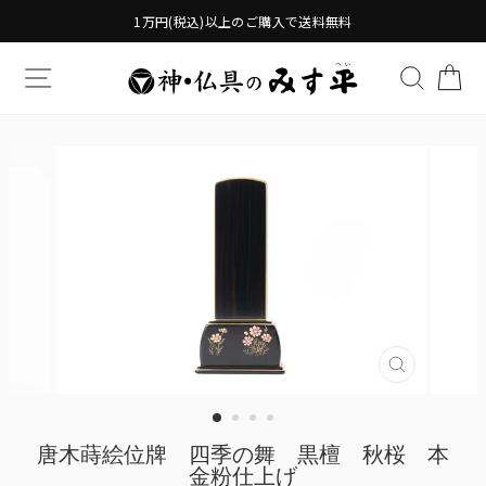
Translation
1万円(税込)以上のご購入で送料無料
missing:
ja.general.accessibility.skip_to_content
TRANSLATION MISSING: JA.GENERAL.DRAWERS.
検索す
TR
Translatio
missing:
ja.genera
唐木蒔絵位牌 四季の舞 黒檀 秋桜 本
金粉仕上げ