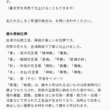
す。
（裏文字を朱色で仕上げることもできます）
名入れなしをご希望の場合は、お問い合わせください。
唐木蒔絵位牌
会津の伝統工芸、蒔絵が美しいお位牌です。
四季の花々を、会津蒔絵で丁​​寧に仕上げました。
「春」‥桜の花言葉 「精神美」「優美」
「夏」‥朝顔花言葉 「愛情」「平静」「愛情の絆」
「秋」‥秋桜の花言葉 「調和」「美麗」「優美」
「冬」‥水仙 花言葉
「神秘」「尊敬」「尊敬」
「宙」‥宙（そら） 宇宙をイメージ
「黒檀」「紫檀」は、唐木と呼ばれる古いものは奈良時代に
唐よりもたらされ、奈良の正倉院に納められた宝の中に、紫
檀の碁盤、琵琶、杢画をはじめ花梨・黒檀・鉄刀木・白檀・
沈香などで作られた工芸品が含まれており、当時より日本に
産出しない重硬な木材を代表して唐木と呼ばれます。