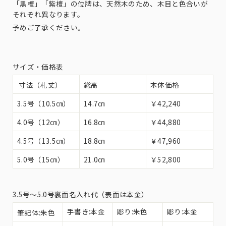
「黒檀」「紫檀」の位牌は、天然木のため、木目と色合いが
それぞれ異なります。
予めご了承ください。
サイズ・価格表
寸法（札丈）
総高
本体価格
3.5号（10.5㎝）
14.7㎝
￥42,240
4.0号（12㎝）
16.8㎝
￥44,880
4.5号（13.5㎝）
18.8㎝
￥47,960
5.0号（15㎝）
21.0㎝
￥52,800
3.5号〜5.0号裏面名入れ代（表面は本金）
手書き:本金
彫り:朱色
彫り:本金
筆記体:朱色