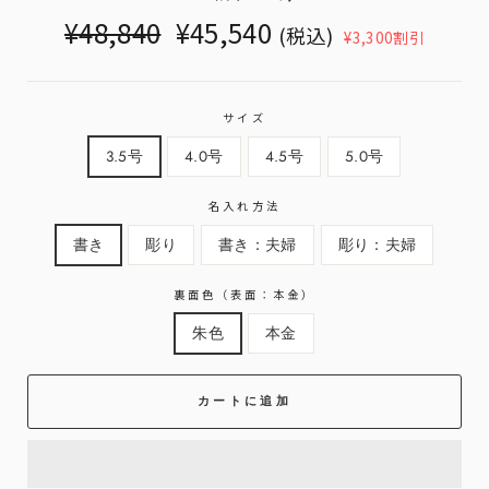
Translation
Translation
¥48,840
¥45,540
(税込)
¥3,300割引
missing:
missing:
ja.products.general.regular_price
ja.products.general.sale_price
サイズ
3.5号
4.0号
4.5号
5.0号
名入れ方法
書き
彫り
書き：夫婦
彫り：夫婦
裏面色（表面：本金）
朱色
本金
カートに追加