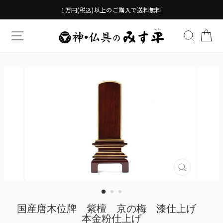
Translation
1万円(税込)以上のご購入で送料無料
missing:
ja.general.accessibility.skip_to_content
TRANSLATION MISSING: JA.GENERAL.DRAWERS.
検索す
TR
Translatio
missing:
ja.genera
国産唐木位牌 紫檀 京の梅 漆仕上げ
本金粉仕上げ