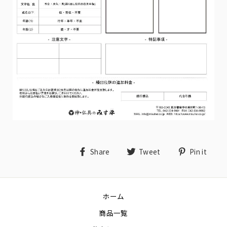
Share
Tweet
Pin
Share
Tweet
Pin it
on
on
on
Facebook
Twitter
Pin
ホーム
商品一覧