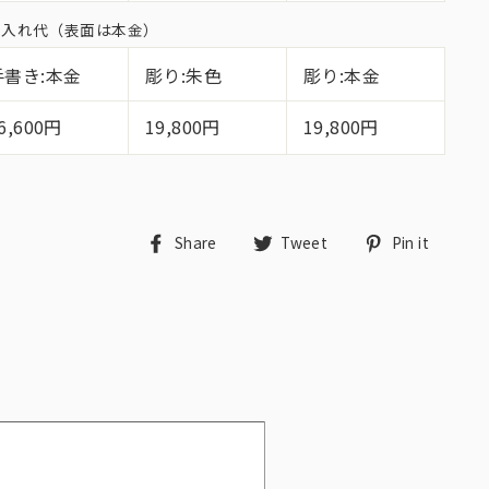
面名入れ代（表面は本金）
手書き:本金
彫り:朱色
彫り:本金
6,600円
19,800円
19,800円
Share
Tweet
Pin
Share
Tweet
Pin it
on
on
on
Facebook
Twitter
Pint