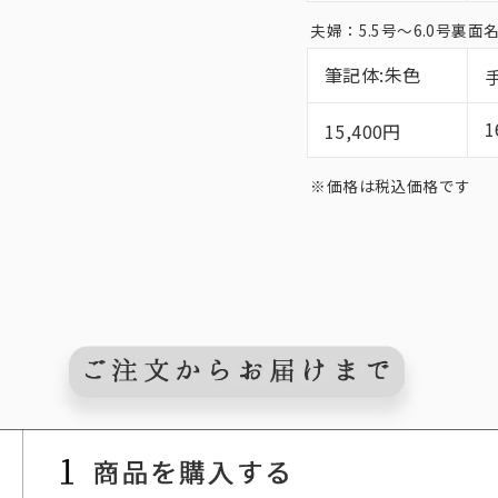
夫婦：5.5号〜6.0号裏
筆記体:朱色
1
15,400円
※価格は税込価格です