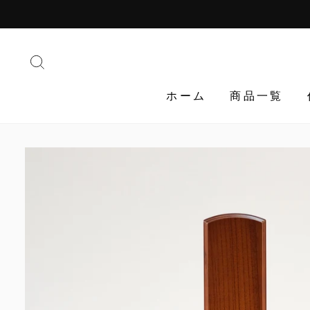
Translation
missing:
ja.general.accessibility.skip_to_content
検索する
ホーム
商品一覧