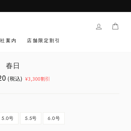
購入履歴・登
TRAN
会社案内
店舗限定割引
 春日
ion
20
(税込)
¥3,300割引
egular_price
cts.general.sale_price
5.0号
5.5号
6.0号