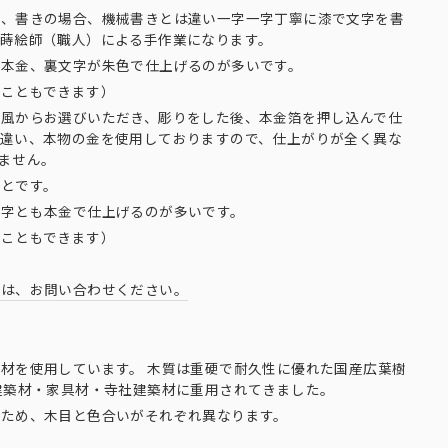
は、書きの場合、機械書きとは違い一字一字丁寧に漆で文字を書
く蒔絵師（職人）による手作業になります。
が本金、裏文字が朱色で仕上げるのが多いです。
ることもできます）
り風からお選びいただき、彫りをした後、本金箔を押し込んで仕
は違い、本物の金を使用しておりますので、仕上がりが全く異な
ません。
ことです。
文字とも本金で仕上げるのが多いです。
ることもできます）
合は、お問い合わせください。
材を使用しています。 木質は重硬で耐久性に優れた国産広葉樹
建築材・家具材・寺社建築材に重用されてきました。
のため、木目と色合いがそれぞれ異なります。