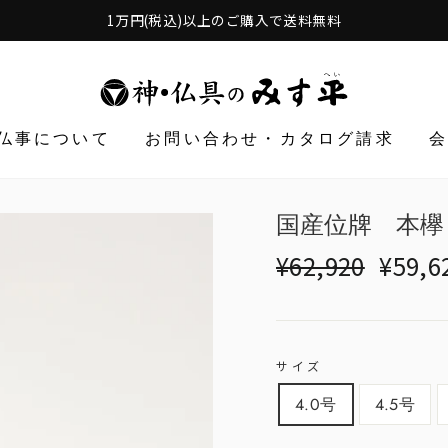
1万円(税込)以上のご購入で送料無料
仏事について
お問い合わせ・カタログ請求
国産位牌 本欅
Translation
Translat
¥62,920
¥59,6
missing:
missing:
ja.products.general.r
ja.produ
サイズ
4.0号
4.5号