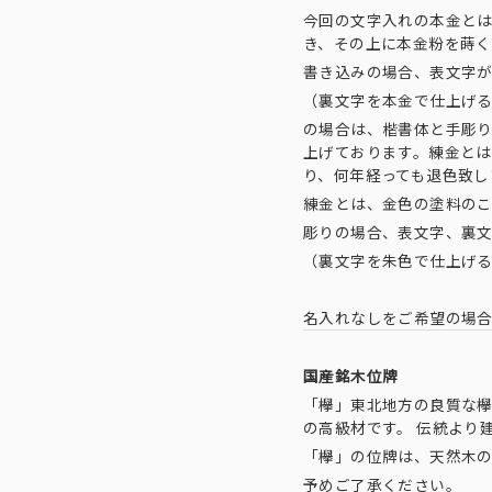
今回の文字入れの本金と
き、その上に本金粉を蒔
書き込みの場合、表文字
（裏文字を本金で仕上げ
の場合は、楷書体と手彫
上げております。練金と
り、何年経っても退色致し
練金とは、金色の塗料の
彫りの場合、表文字、裏
（裏文字を朱色で仕上げ
名入れなしをご希望の場
国産銘木位牌
「欅」東北地方の良質な欅
の高級材です。 伝統より
「欅」の位牌は、天然木
予めご了承ください。