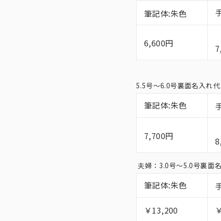
筆記体:朱色
6,600円
7
5.5号〜6.0号裏面名入
筆記体:朱色
7,700円
8
夫婦：3.0号〜5.0号裏
筆記体:朱色
￥13,200
￥