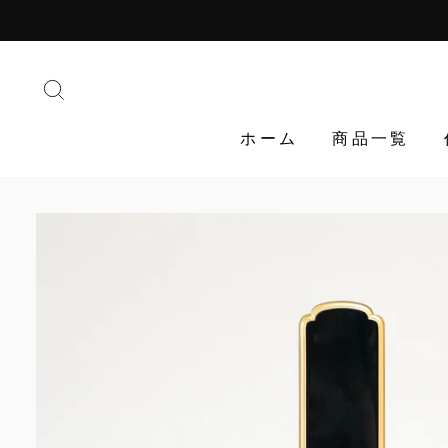
Translation
missing:
ja.general.accessibility.skip_to_content
検索する
ホーム
商品一覧