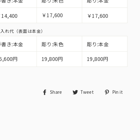
手書き:本金
彫り:朱色
彫り:本金
￥17,600
14,400
￥17,600
面名入れ代（表面は本金）
手書き:本金
彫り:朱色
彫り:本金
6,600円
19,800円
19,800円
Share
Tweet
Pin
Share
Tweet
Pin it
on
on
on
Facebook
Twitter
Pint