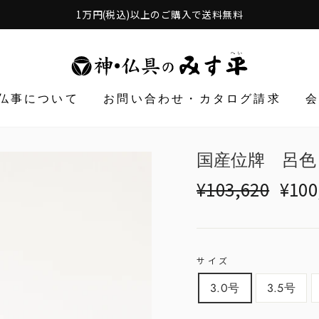
1万円(税込)以上のご購入で送料無料
仏事について
お問い合わせ・カタログ請求
国産位牌 呂色
Translation
Transl
¥103,620
¥100
missing:
missin
ja.products.general.r
ja.prod
サイズ
3.0号
3.5号