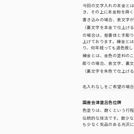
今回の文字入れの本金と
き、その上に本金粉を蒔
書き込みの場合、表文字
（裏文字を本金で仕上げ
の場合は、楷書体と手彫
上げております。練金と
り、何年経っても退色致し
練金とは、金色の塗料の
彫りの場合、表文字、裏
（裏文字を朱色で仕上げ
名入れなしをご希望の場
国産会津塗呂色位牌
色塗りは、磨くという行
伝統的な技法です。数少
も少なく気品のある光沢