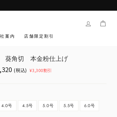
購入履歴・登
TRAN
会社案内
店舗限定割引
 葵角切 本金粉仕上げ
ation
,320
(税込)
¥3,300割引
g:
egular_price
ucts.general.sale_price
4.0号
4.5号
5.0号
5.5号
6.0号