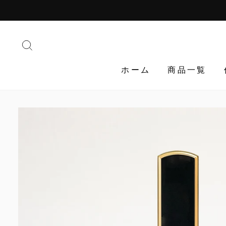
Translation
missing:
ja.general.accessibility.skip_to_content
検索する
ホーム
商品一覧