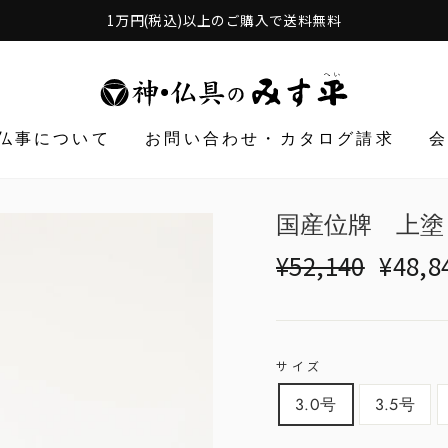
1万円(税込)以上のご購入で送料無料
仏事について
お問い合わせ・カタログ請求
国産位牌 上塗
Translation
Translat
¥52,140
¥48,8
missing:
missing:
ja.products.general.r
ja.produ
サイズ
3.0号
3.5号