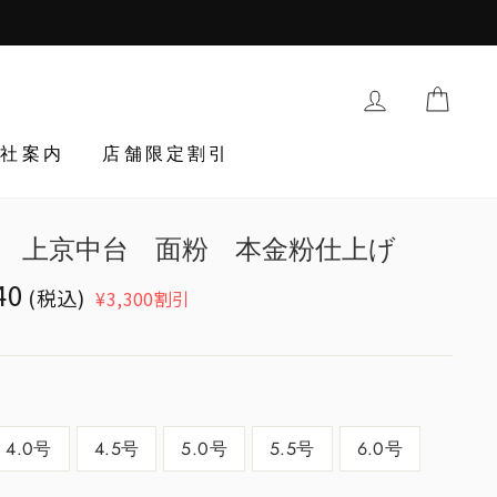
購入履歴・登
TRAN
会社案内
店舗限定割引
 上京中台 面粉 本金粉仕上げ
ion
40
(税込)
¥3,300割引
egular_price
cts.general.sale_price
4.0号
4.5号
5.0号
5.5号
6.0号