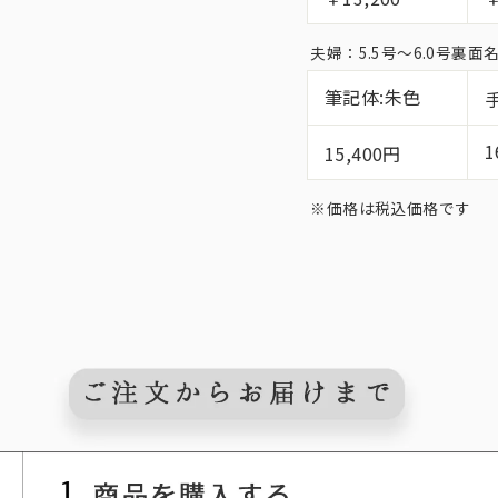
夫婦：5.5号〜6.0号裏
筆記体:朱色
1
15,400円
※価格は税込価格です