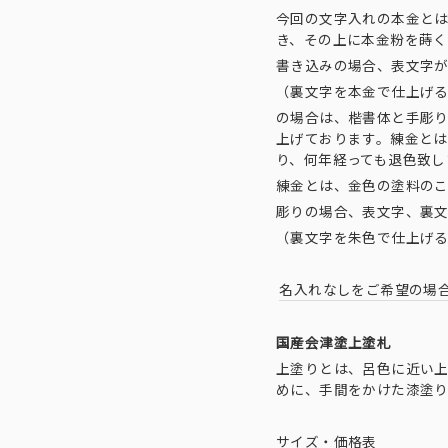
今回の文字入れの本金と
き、その上に本金粉を蒔
書き込みの場合、表文字
（裏文字を本金で仕上げ
の場合は、楷書体と手彫
上げております。練金と
り、何年経っても退色致し
練金とは、金色の塗料の
彫りの場合、表文字、裏
（裏文字を朱色で仕上げ
名入れなしをご希望の場
国産会津塗上塗札
上塗りとは、呂色に近い
めに、手間をかけた漆塗
サイズ・価格表