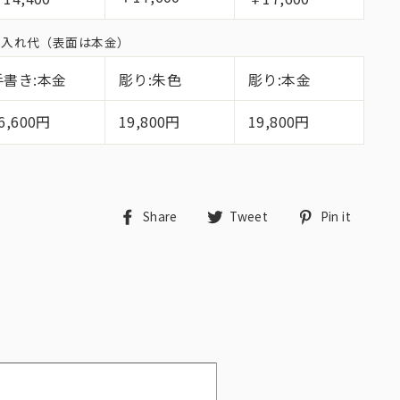
面名入れ代（表面は本金）
手書き:本金
彫り:朱色
彫り:本金
6,600円
19,800円
19,800円
Share
Tweet
Pin
Share
Tweet
Pin it
on
on
on
Facebook
Twitter
Pint