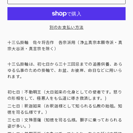
別のお支払い方法
十三仏掛軸 佐々将𠮷作 各宗派用（浄土真宗本願寺派・真
宗大谷派・真言宗を除く）
十三仏掛軸は、初七日から三十三回忌までの追善供養、あら
ゆる仏事のための掛軸で、お盆、お彼岸、命日などに用いら
れます。
初七日：不動明王（大日如来の化身としての使者です。怒り
の形相をして、極悪人をも仏道に導き救済します。)
二七日：釈迦如来（お釈迦様として知られる仏教の始祖。知
徳を司る仏様です。）
三七日：文殊菩薩（知徳を司る仏様。獅子に乗っておられる
姿が多い。）