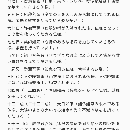
四七日：普賢菩薩（白象に乗っておられ、寿命を延ばす福徳
を与えてくださる仏様。）
五七日：地蔵菩薩（全ての人を苦しみから救済してくれる仏
様。宝珠と錫杖を持っている姿が多い。）
六七日：弥勒菩薩（お釈迦様が入滅された後、仏様となって
この世を救ってくださる仏様。）
七七日：薬師如来（心身のあらゆる病を治してくださる仏
様。薬壺を持っています。）
百ケ日：観世音菩薩（さまざまなお姿に変身して苦悩から救
い喜びを与えてくださる仏様。）
一周忌：勢至菩薩（知恵を司る仏様。合掌するお姿。）
三回忌：阿弥陀如来（西方浄土におられる仏様。阿弥陀如来
に念じれば極楽浄土が約束されます。）
七回忌（十三回忌）：阿閦如来（悪魔を打ち砕く仏様。災難
を払ってくれます。）
十三回忌（二十三回忌）：大日如来（諸仏諸尊の根本である
仏様。大陽のような大いなる知恵の光と不滅の慈悲を授けて
くださる。）
三十三回忌：虚空蔵菩薩（無限の福徳を司り諸々の願いを満
たしてくださる仏様。右手に知徳の剣、左手に福徳の宝珠を