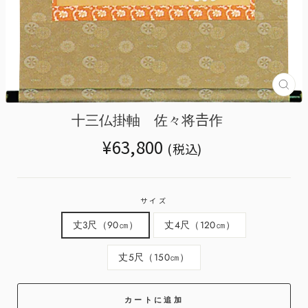
Tran
miss
ja.g
十三仏掛軸 佐々将𠮷作
Translation
¥63,800
(税込)
missing:
ja.products.general.regular_price
サイズ
丈3尺（90㎝）
丈4尺（120㎝）
丈5尺（150㎝）
カートに追加