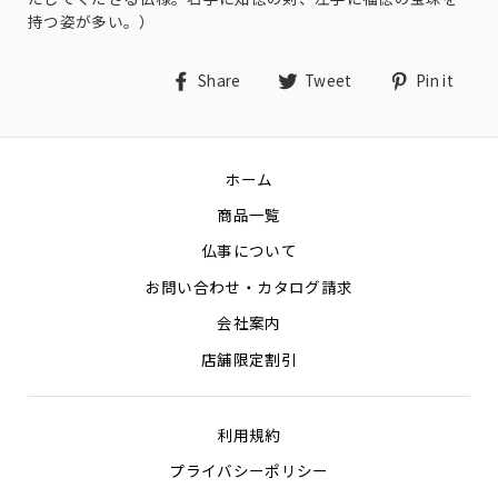
持つ姿が多い。）
Share
Tweet
Pin
Share
Tweet
Pin it
on
on
on
Facebook
Twitter
Pin
ホーム
商品一覧
仏事について
お問い合わせ・カタログ請求
会社案内
店舗限定割引
利用規約
プライバシーポリシー