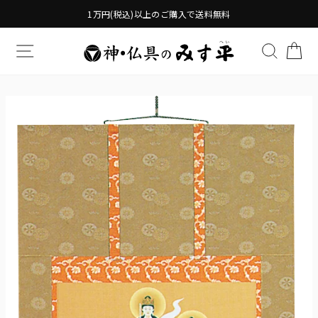
Translation
1万円(税込)以上のご購入で送料無料
missing:
ja.general.accessibility.skip_to_content
TRANSLATION MISSING: JA.GENERAL.DRAWERS.
検索す
TR