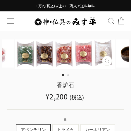
Translation
1万円(税込)以上のご購入で送料無料
missing:
ja.general.accessibility.skip_to_content
TRANSLATION MISSING: JA.GENERAL.DRAWERS.
検索す
TR
Translatio
missing:
ja.genera
香炉石
Translation
¥2,200
(税込)
missing:
ja.products.general.regular_price
色
アベンチリン
トラメ石
カーネリアン