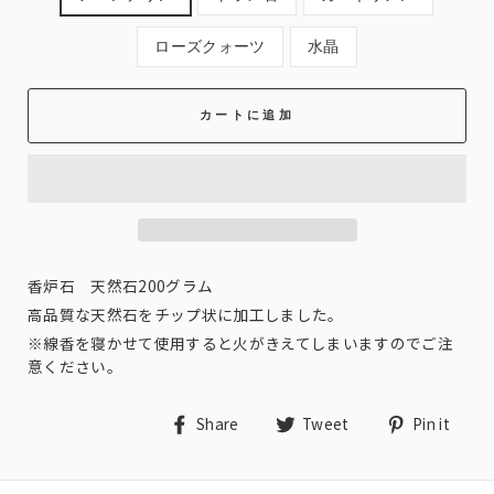
ローズクォーツ
水晶
カートに追加
香炉石 天然石200グラム
高品質な天然石をチップ状に加工しました。
※線香を寝かせて使用すると火がきえてしまいますのでご注
意ください。
Share
Tweet
Pin
Share
Tweet
Pin it
on
on
on
Facebook
Twitter
Pin