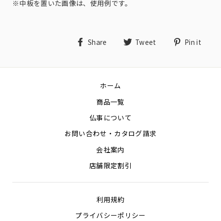
※中板を置いた画像は、使用例です。
Share
Tweet
Pin
Share
Tweet
Pin it
on
on
on
Facebook
Twitter
Pin
ホーム
商品一覧
仏事について
お問い合わせ・カタログ請求
会社案内
店舗限定割引
利用規約
プライバシーポリシー