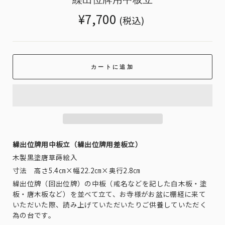
Translation
¥7,700
(税込)
missing:
ja.products.general.regular_price
カートに追加
繰出位牌用中板立（繰出位牌用差板立）
木製黒塗唐草蒔絵入
寸法 高さ5.4㎝×幅22.2㎝×奥行2.8㎝
繰出位牌（回出位牌）の中板（戒名などを記した白木板・塗
板・唐木板など）を並べて立て、お寺様がお盆に棚経に来て
いただいた際、読み上げていただいたりご供養していただく
為の台です。