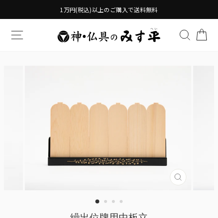
Translation
1万円(税込)以上のご購入で送料無料
missing:
ja.general.accessibility.skip_to_content
TRANSLATION MISSING: JA.GENERAL.DRAWERS.
検索す
TR
Translatio
missing:
ja.genera
繰出位牌用中板立