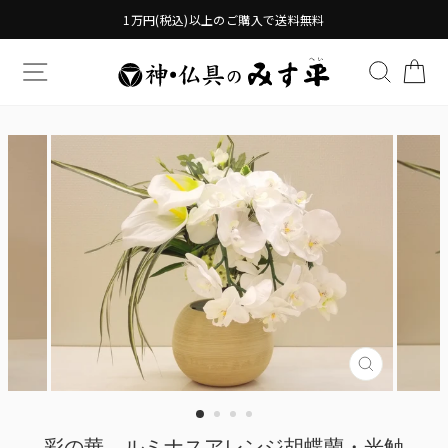
Translation
1万円(税込)以上のご購入で送料無料
missing:
ja.general.accessibility.skip_to_content
TRANSLATION MISSING: JA.GENERAL.DRAWERS.
検索す
TR
Translatio
missing:
ja.genera
彩の華 ルミナスアレンジ胡蝶蘭・光触