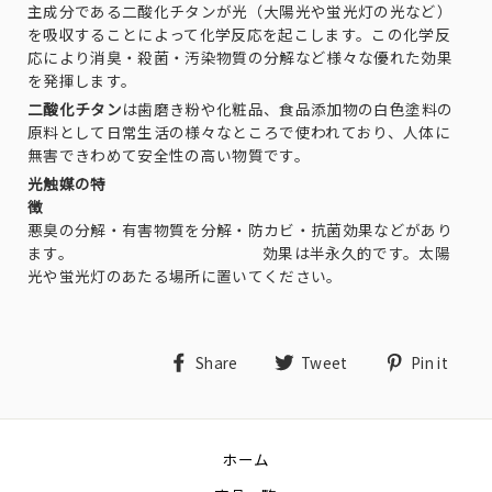
主成分である二酸化チタンが光（大陽光や蛍光灯の光など）
を吸収することによって化学反応を起こします。この化学反
応により消臭・殺菌・汚染物質の分解など様々な優れた効果
を発揮します。
二酸化チタン
は歯磨き粉や化粧品、食品添加物の白色塗料の
原料として日常生活の様々なところで使われており、人体に
無害できわめて安全性の高い物質です。
光触媒の特
徴
悪臭の分解・有害物質を分解・防カビ・抗菌効果などがあり
ます。 効果は半永久的です。太陽
光や蛍光灯のあたる場所に置いてください。
Share
Tweet
Pin
Share
Tweet
Pin it
on
on
on
Facebook
Twitter
Pin
ホーム