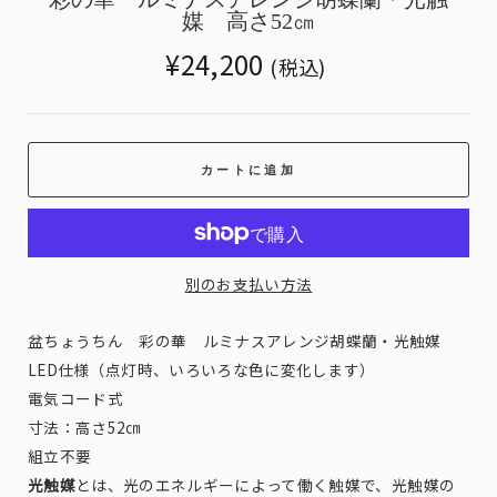
媒 高さ52㎝
Translation
¥24,200
(税込)
missing:
ja.products.general.regular_price
カートに追加
別のお支払い方法
盆ちょうちん 彩の華 ルミナスアレンジ胡蝶蘭・光触媒
LED仕様（点灯時、いろいろな色に変化します）
電気コード式
寸法：高さ52㎝
組立不要
光触媒
とは、光のエネルギーによって働く触媒で、光触媒の