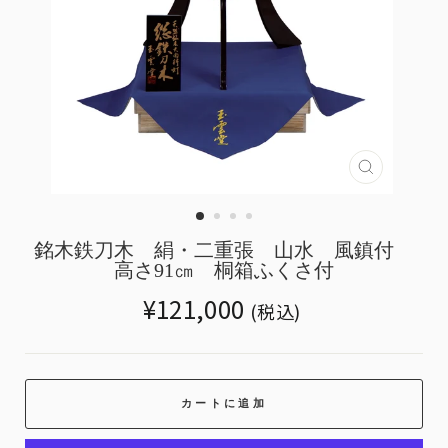
Translatio
missing:
ja.genera
銘木鉄刀木 絹・二重張 山水 風鎮付
高さ91㎝ 桐箱ふくさ付
Translation
¥121,000
(税込)
missing:
ja.products.general.regular_price
カートに追加