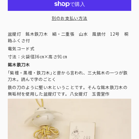
別のお支払い方法
盆提灯 銘木鉄刀木 絹・二重張 山水 風鎮付 12号 桐
箱ふくさ付
電気コード式
寸法：火袋径36㎝×高さ91㎝
銘木鉄刀木
｢紫檀・黒檀・鉄刀木｣と昔から言われ、三大銘木の一つが鉄
刀木。読んで字のごとく
鉄の刀のように堅い木ということです。そんな銘木鉄刀木の
無垢材を使用した盆提灯です。八女提灯 玉雲堂作