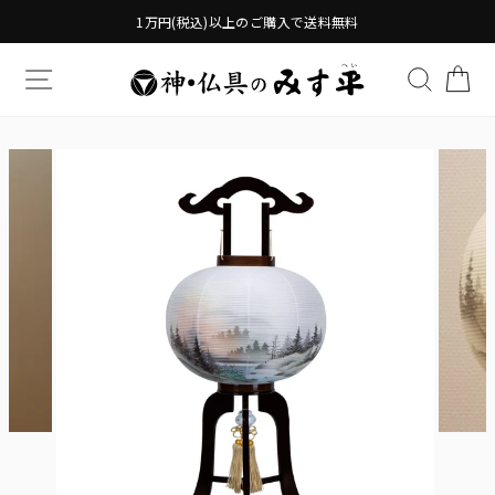
Translation
1万円(税込)以上のご購入で送料無料
missing:
ja.general.accessibility.skip_to_content
TRANSLATION MISSING: JA.GENERAL.DRAWERS.
検索す
TR