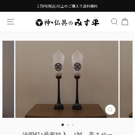
Translation
1万円(税込)以上のご購入で送料無料
missing:
ja.general.accessibility.skip_to_content
TRANSLATION MISSING: JA.GENERAL.DRAWERS.
検索す
TR
Translatio
missing:
ja.genera
法明灯1号家紋入 1対 高さ45㎝