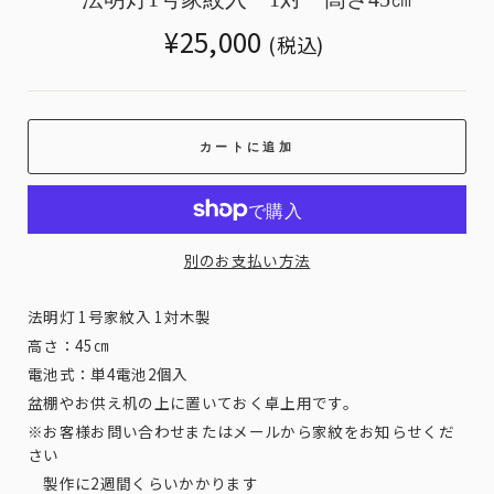
Translation
¥25,000
(税込)
missing:
ja.products.general.regular_price
カートに追加
別のお支払い方法
法明灯 1号家紋入 1対木製
高さ：45㎝
電池式：単4電池2個入
盆棚やお供え机の上に置いておく卓上用です。
※お客様お問い合わせまたはメールから家紋をお知らせくだ
さい
製作に2週間くらいかかります