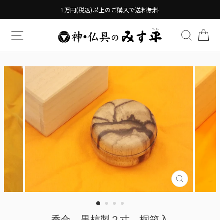
Translation
1万円(税込)以上のご購入で送料無料
missing:
ja.general.accessibility.skip_to_content
TRANSLATION MISSING: JA.GENERAL.DRAWERS.
検索す
TR
Translatio
missing:
ja.genera
香合 黒柿製２寸 桐箱入