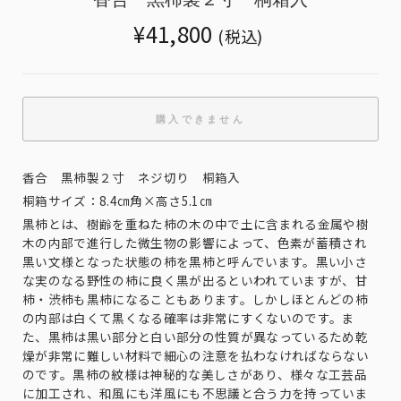
Translation
¥41,800
(税込)
missing:
ja.products.general.regular_price
購入できません
香合 黒柿製２寸 ネジ切り 桐箱入
桐箱サイズ：8.4㎝角×高さ5.1㎝
黒柿とは、樹齢を重ねた柿の木の中で土に含まれる金属や樹
木の内部で進行した微生物の影響によって、色素が蓄積され
黒い文様となった状態の柿を黒柿と呼んでいます。黒い小さ
な実のなる野性の柿に良く黒が出るといわれていますが、甘
柿・渋柿も黒柿になることもあります。しかしほとんどの柿
の内部は白くて黒くなる確率は非常にすくないのです。ま
た、黒柿は黒い部分と白い部分の性質が異なっているため乾
燥が非常に難しい材料で細心の注意を払わなければならない
のです。黒柿の紋様は神秘的な美しさがあり、様々な工芸品
に加工され、和風にも洋風にも不思議と合う力を持っていま