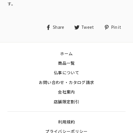
す。
Share
Tweet
Pin
Share
Tweet
Pin it
on
on
on
Facebook
Twitter
Pin
ホーム
商品一覧
仏事について
お問い合わせ・カタログ請求
会社案内
店舗限定割引
利用規約
プライバシーポリシー