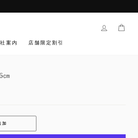
購入履歴・登
TRAN
会社案内
店舗限定割引
6㎝
egular_price
追加