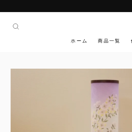
Translation
missing:
ja.general.accessibility.skip_to_content
検索する
ホーム
商品一覧