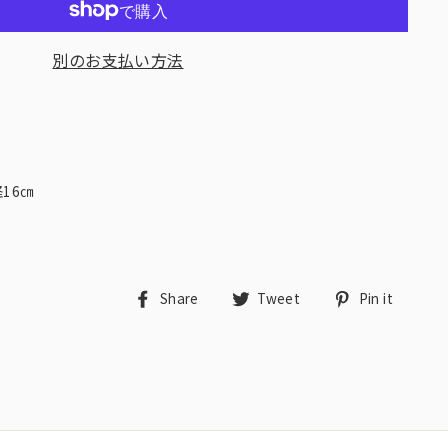
別のお支払い方法
号
16㎝
Share
Tweet
Pin
Share
Tweet
Pin it
on
on
on
Facebook
Twitter
Pint