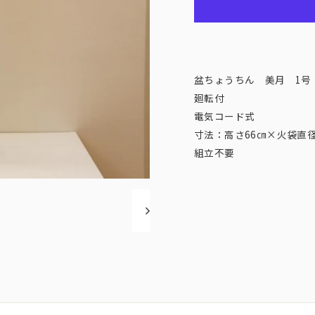
盆ちょうちん 美月 1
廻転付
電気コード式
寸法：高さ66㎝×火袋直径
組立不要