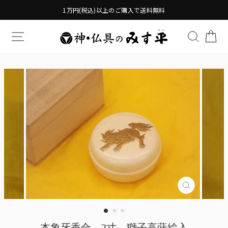
Translation
1万円(税込)以上のご購入で送料無料
missing:
ja.general.accessibility.skip_to_content
TRANSLATION MISSING: JA.GENERAL.DRAWERS.
検索す
TR
Translatio
missing:
ja.genera
本象牙香合 2寸 獅子高蒔絵入