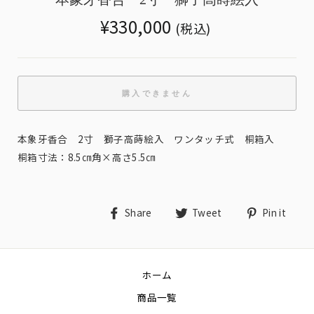
Translation
¥330,000
(税込)
missing:
ja.products.general.regular_price
購入できません
本象牙香合 2寸 獅子高蒔絵入 ワンタッチ式 桐箱入
桐箱寸法：8.5㎝角×高さ5.5㎝
Share
Tweet
Pin
Share
Tweet
Pin it
on
on
on
Facebook
Twitter
Pin
ホーム
商品一覧