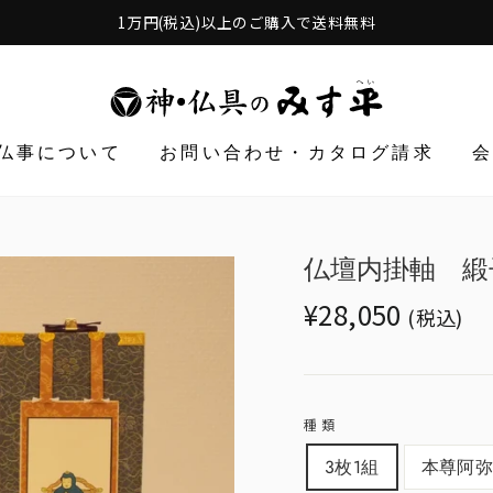
1万円(税込)以上のご購入で送料無料
仏事について
お問い合わせ・カタログ請求
仏壇内掛軸 緞
Translation
¥28,050
(税込)
missing:
ja.products.general.r
種類
3枚1組
本尊阿