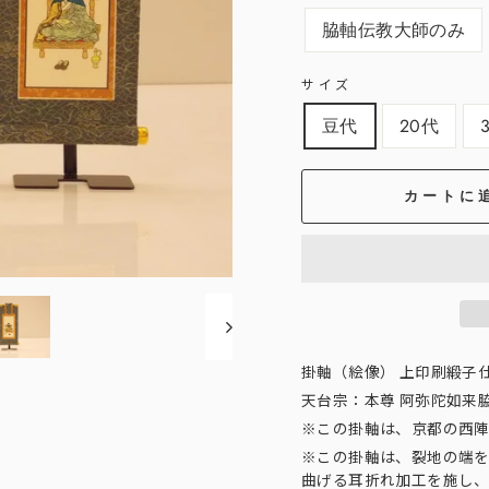
脇軸伝教大師のみ
サイズ
豆代
20代
カートに
掛軸（絵像） 上印刷緞子
天台宗：本尊 阿弥陀如来
※この掛軸は、京都の西陣
※この掛軸は、裂地の端を
曲げる耳折れ加工を施し