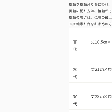
掛軸を掛軸吊り台に掛け
掛軸の祀り方は、脇軸が
掛軸の高さは、仏壇の最
※掛軸吊り台をお求めの
丈18.5㎝×
豆
代
丈21㎝×巾
20
代
丈28㎝×巾
30
代