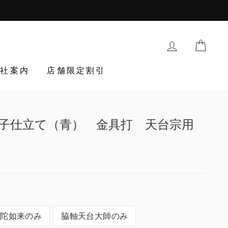
購入履歴・登
TRAN
会社案内
店舗限定割引
子仕立て（青） 金具打 天台宗用
egular_price
弥陀如来のみ
脇軸天台大師のみ