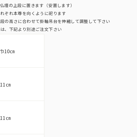
、仏壇の上段に置きます（安置します）
それぞれ本尊を向くように祀ります
上段の高さに合わせて掛軸吊台を伸縮して調整して下さい
方は、下記より別途ご注文下さい
巾10㎝
11㎝
11㎝