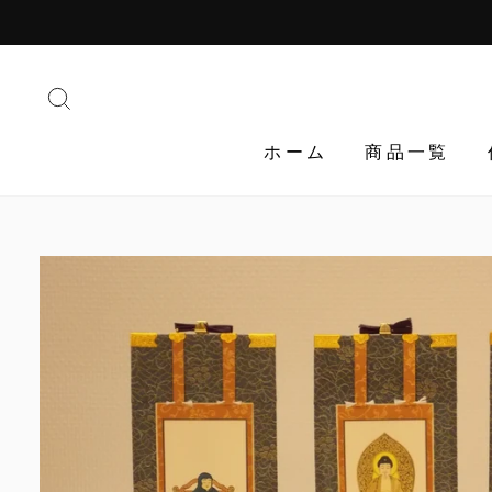
Translation
missing:
ja.general.accessibility.skip_to_content
検索する
ホーム
商品一覧