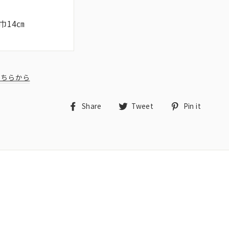
巾14㎝
こちらから
Share
Tweet
Pin
Share
Tweet
Pin it
on
on
on
Facebook
Twitter
Pint