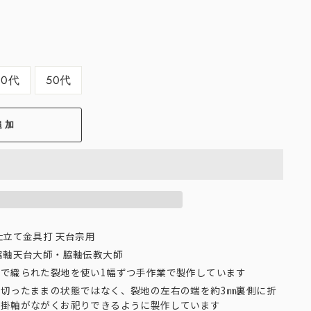
30代
50代
追加
仕立て金具打 天台宗用
脇軸天台大師・脇軸伝教大師
で織られた裂地を使い1幅ずつ手作業で製作しています
切ったままの状態ではなく、裂地の左右の端を約3㎜裏側に折
、掛軸がながくお祀りできるように製作しています