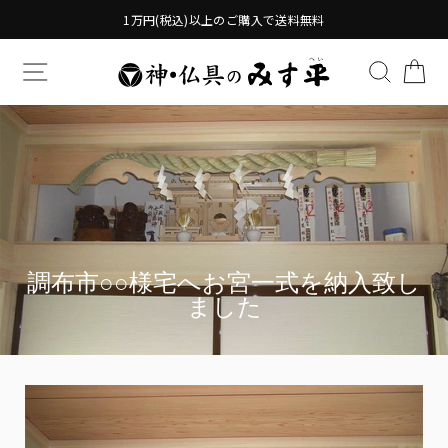
Translation
1万円(税込)以上のご購入で送料無料
missing:
ja.general.accessibility.skip_to_content
TRANSLATION MISSING: JA.GENERAL.DRAWERS.
検索す
TR
調布市○○様宅へお宮一式を納入致し
ました