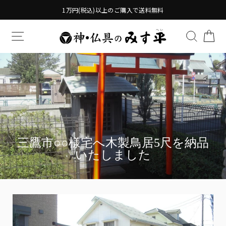
Translation
1万円(税込)以上のご購入で送料無料
missing:
ja.general.accessibility.skip_to_content
TRANSLATION MISSING: JA.GENERAL.DRAWERS.
検索す
TR
三鷹市○○様宅へ木製鳥居5尺を納品
いたしました