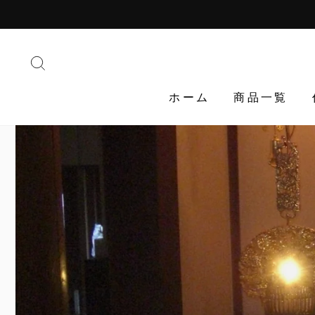
Translation
missing:
ja.general.accessibility.skip_to_content
検索する
ホーム
商品一覧