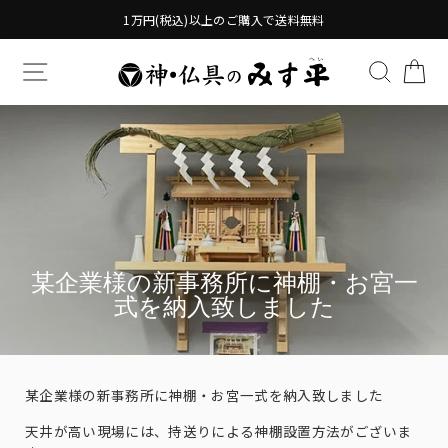
Translation
1万円(税込)以上のご購入で送料無料
missing:
ja.general.accessibility.skip_to_content
TRANSLATION MISSING: JA.GENERAL.DRAWERS.
検索す
TR
某企業様の新事務所に神棚・お宮一
式を納入致しました
某企業様の新事務所に神棚・お宮一式を納入致しました
天井が高い現場には、持送りによる神棚設置方法がございま