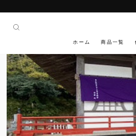
Translation
missing:
ja.general.accessibility.skip_to_content
検索する
ホーム
商品一覧