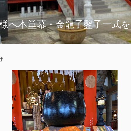
様へ本堂幕・金龍子鏧子一式
寸