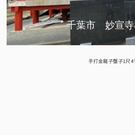
千葉市 妙宣寺
手打金龍子鏧子1尺4