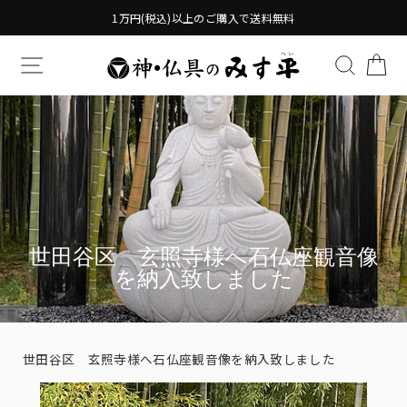
Translation
1万円(税込)以上のご購入で送料無料
missing:
ja.general.accessibility.skip_to_content
TRANSLATION MISSING: JA.GENERAL.DRAWERS.
検索す
TR
世田谷区 玄照寺様へ石仏座観音像
を納入致しました
世田谷区 玄照寺様へ石仏座観音像を納入致しました