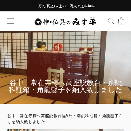
Translation
1万円(税込)以上のご購入で送料無料
missing:
ja.general.accessibility.skip_to_content
TRANSLATION MISSING: JA.GENERAL.DRAWERS.
検索す
TR
谷中 常在寺様へ高座説教台・別誂
科註箱・角龍鏧子を納入致しました
谷中 常在寺様へ高座説教台幅5尺・別誂科註箱・角龍鏧子7
寸を納入致しました