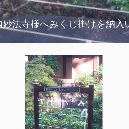
内妙法寺様へみくじ掛けを納入