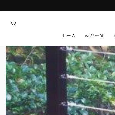
Translation
missing:
ja.general.accessibility.skip_to_content
検索する
ホーム
商品一覧