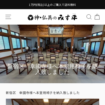
Translation
1万円(税込)以上のご購入で送料無料
missing:
ja.general.accessibility.skip_to_content
TRANSLATION MISSING: JA.GENERAL.DRAWERS.
検索す
TR
新宿区 幸國寺様へ本堂用椅子を納
入致しました
新宿区 幸國寺様へ本堂用椅子を納入致しました