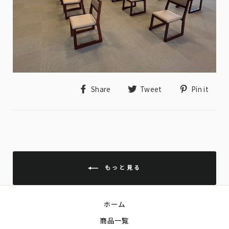
Share
Tweet
Pin
Share
Tweet
Pin it
on
on
on
Facebook
Twitter
Pin
もっと見る
ホーム
商品一覧