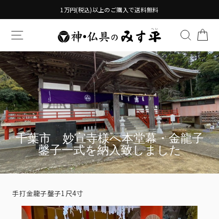
Translation
1万円(税込)以上のご購入で送料無料
missing:
ja.general.accessibility.skip_to_content
TRANSLATION MISSING: JA.GENERAL.DRAWERS.
検索す
TR
千葉市 妙宣寺様へ本堂幕・金龍子
鏧子一式を納入致しました
手打金龍子鏧子1尺4寸