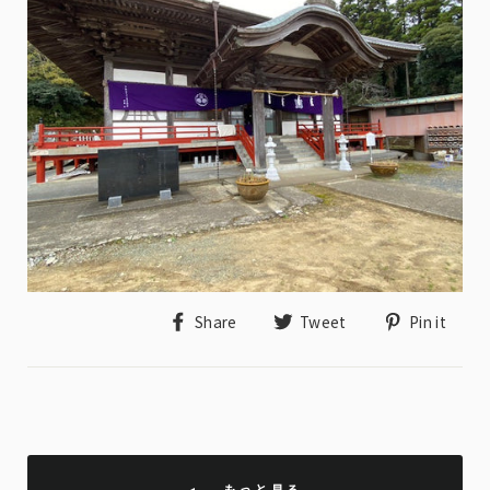
Share
Tweet
Pin
Share
Tweet
Pin it
on
on
on
Facebook
Twitter
Pin
もっと見る